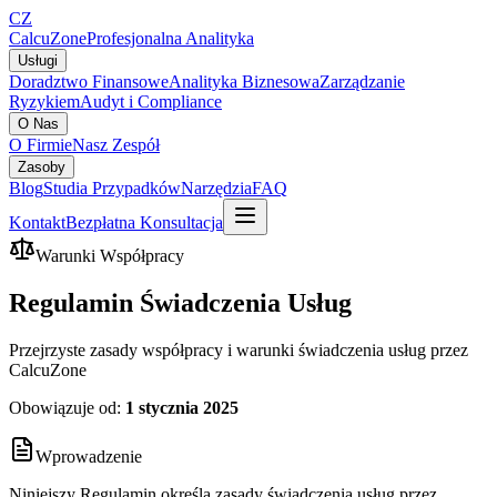
CZ
CalcuZone
Profesjonalna Analityka
Usługi
Doradztwo Finansowe
Analityka Biznesowa
Zarządzanie
Ryzykiem
Audyt i Compliance
O Nas
O Firmie
Nasz Zespół
Zasoby
Blog
Studia Przypadków
Narzędzia
FAQ
Kontakt
Bezpłatna Konsultacja
Warunki Współpracy
Regulamin Świadczenia Usług
Przejrzyste zasady współpracy i warunki świadczenia usług przez
CalcuZone
Obowiązuje od:
1 stycznia 2025
Wprowadzenie
Niniejszy Regulamin określa zasady świadczenia usług przez