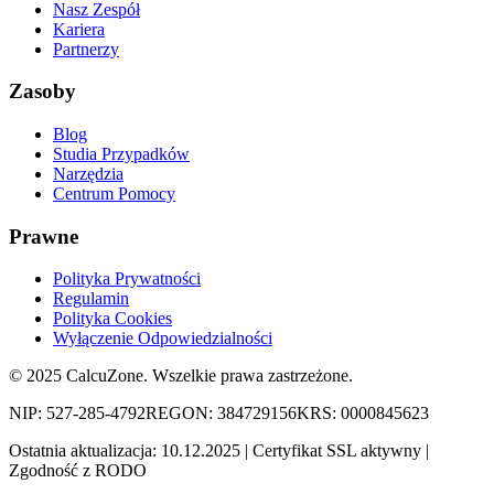
Nasz Zespół
Kariera
Partnerzy
Zasoby
Blog
Studia Przypadków
Narzędzia
Centrum Pomocy
Prawne
Polityka Prywatności
Regulamin
Polityka Cookies
Wyłączenie Odpowiedzialności
©
2025
CalcuZone. Wszelkie prawa zastrzeżone.
NIP: 527-285-4792
REGON: 384729156
KRS: 0000845623
Ostatnia aktualizacja:
10.12.2025
| Certyfikat SSL aktywny |
Zgodność z RODO