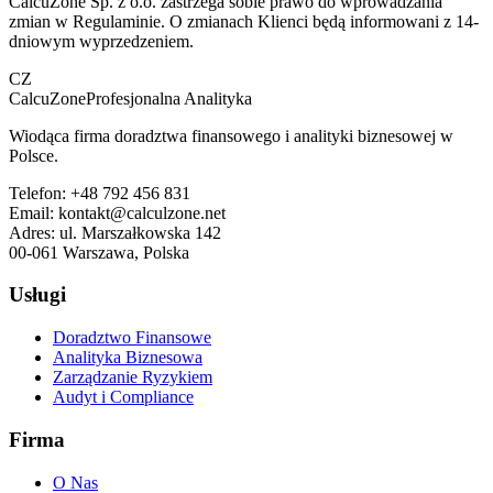
CalcuZone Sp. z o.o. zastrzega sobie prawo do wprowadzania
zmian w Regulaminie. O zmianach Klienci będą informowani z 14-
dniowym wyprzedzeniem.
CZ
CalcuZone
Profesjonalna Analityka
Wiodąca firma doradztwa finansowego i analityki biznesowej w
Polsce.
Telefon:
+48 792 456 831
Email:
kontakt@calculzone.net
Adres:
ul. Marszałkowska 142
00-061 Warszawa, Polska
Usługi
Doradztwo Finansowe
Analityka Biznesowa
Zarządzanie Ryzykiem
Audyt i Compliance
Firma
O Nas